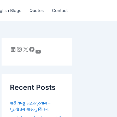
glish Blogs
Quotes
Contact
LinkedIn
Instagram
X
Facebook
YouTube
Recent Posts
શ્રીવિષ્ણુ સહસ્ત્રનામ –
પુરુષોત્તમ માસનું ચિંતન