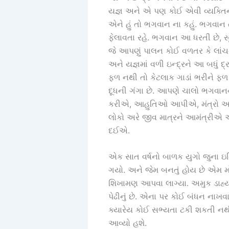
યજ્ઞ અને એ પણ કોઈ એવી વ્યક્તિનો ક
એને હું તો ભગવાન ના કહું. ભગવાન 
ફેલાવતા રહે. ભગવાન આ ધરતી છે, સૂર્
જે આપણું પાલન કોઈ વળતર કે લાંચન
અને યજ્ઞમાં વળી ઇન્દ્રને આ બધું 
ફળ નથી તો કેટલાક ગાડાં ભરીને ફળ
દૂધની ગંગા છે. આપણે ચાલો ભગવાનન
કરીએ, આહુતિઓ આપીએ, મંત્રો અન
લોકો અરે જીવ માત્રને આમંત્રીએ અન
દઈએ.
એક સાત વર્ષનો બાળક યુગો જુના ઇત
ગયો. અને જેમ બનતું હોય છે એમ મ
શિખામણ આપવા લાગ્યા. અમુક ડાહ્યા
પેઢીનું છે. એના પર કોઈ બંધન નાખવ
ક્યારેય કોઈ સભ્યતા ટકી શકતી નથી.
આવ્યો હશે.