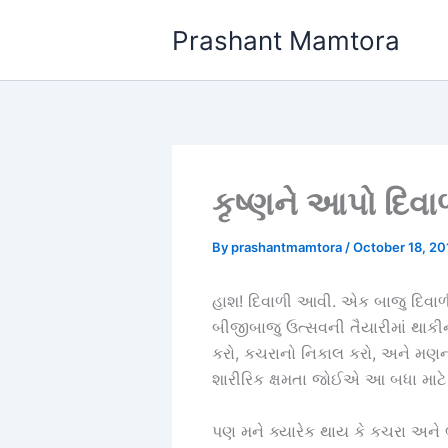
Skip
Prashant Mamtora
to
content
કૃષ્ણને આપો દિવા
By
prashantmamtora
/
October 18, 20
હાશ! દિવાળી આવી. એક બાજુ દિવાળી
બીજીબાજુ ઉત્સવની તૈયારીમાં થાક
કરો, કચરાનો નિકાલ કરો, અને મણન
શારીરિક ક્ષમતા જોઈએ આ બધા માટે 
પણ મને ક્યારેક થાય કે કચરા અને ભ