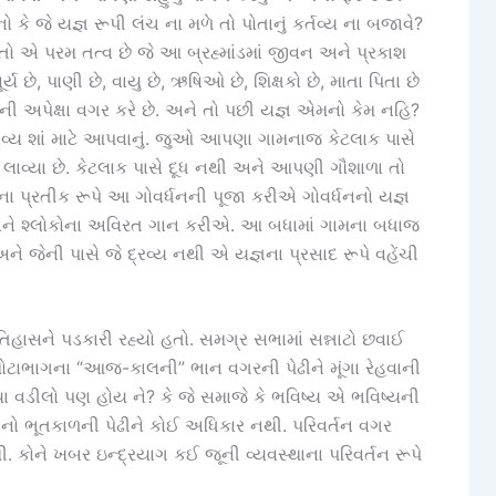
ે જે યજ્ઞ રૂપી લંચ ના મળે તો પોતાનું કર્તવ્ય ના બજાવે?
તો એ પરમ તત્વ છે જે આ બ્રહ્માંડમાં જીવન અને પ્રકાશ
ય છે, પાણી છે, વાયુ છે, ઋષિઓ છે, શિક્ષકો છે, માતા પિતા છે
ી અપેક્ષા વગર કરે છે. અને તો પછી યજ્ઞ એમનો કેમ નહિ?
દ્રવ્ય શાં માટે આપવાનું. જુઓ આપણા ગામનાજ કેટલાક પાસે
 લાવ્યા છે. કેટલાક પાસે દૂધ નથી અને આપણી ગૌશાળા તો
ા પ્રતીક રૂપે આ ગોવર્ધનની પૂજા કરીએ ગોવર્ધનનો યજ્ઞ
ે શ્લોકોના અવિરત ગાન કરીએ. આ બધામાં ગામના બધાજ
ે જેની પાસે જે દ્રવ્ય નથી એ યજ્ઞના પ્રસાદ રૂપે વહેંચી
િહાસને પડકારી રહ્યો હતો. સમગ્ર સભામાં સન્નાટો છવાઈ
ોટાભાગના “આજ-કાલની” ભાન વગરની પેઢીને મૂંગા રેહવાની
 વડીલો પણ હોય ને? કે જે સમાજે કે ભવિષ્ય એ ભવિષ્યની
ાનો ભૂતકાળની પેઢીને કોઈ અધિકાર નથી. પરિવર્તન વગર
 કોને ખબર ઇન્દ્રયાગ કઈ જૂની વ્યવસ્થાના પરિવર્તન રૂપે