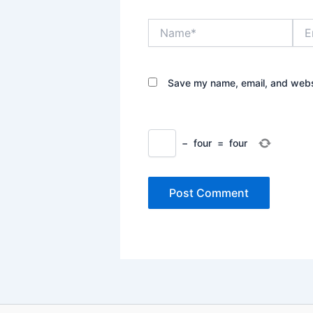
Name*
Emai
Save my name, email, and websi
−
four
=
four