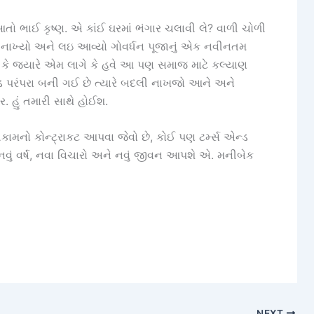
તો ભાઈ કૃષ્ણ. એ કાંઈ ઘરમાં ભંગાર ચલાવી લે? વાળી ચોળી
ી નાખ્યો અને લઇ આવ્યો ગોવર્ધન પૂજાનું એક નવીનતમ
 કે જ્યારે એમ લાગે કે હવે આ પણ સમાજ માટે કલ્યાણ
ડ પરંપરા બની ગઈ છે ત્યારે બદલી નાખજો આને અને
ું તમારી સાથે હોઈશ.
ામનો કોન્ટ્રાકટ આપવા જેવો છે, કોઈ પણ ટર્મ્સ એન્ડ
 નવું વર્ષ, નવા વિચારો અને નવું જીવન આપશે એ. મનીબેક
NEXT