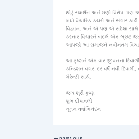
થોડું સમર્થન અને ઘણો વિરોધ. પણ આ
બધો વૈચારિક કચરો અને ભંગાર કાઢ
વિજ્ઞાન. અને એ પણ એ સંદેશા સાથે
કરનાર વિચારને બદલે એક ભ્રષ્ટ જ
આપજો આ સમાજને નવીનતમ વિચાર. હ
આ કૃષ્ણને એક વાર જીવનના દિવાળીક
કન્ડિશન વગર. દર વર્ષે નવી દિવાળી,
ગેરેન્ટી સાથે.
જય શ્રી કૃષ્ણ
શુભ દીપાવલી
નૂતન વર્ષાભિનંદન
PREVIOUS