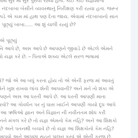
ાથે સુર માં સુર પુરાવી રહ્યા હતા. કોઈ કોઈ યજ્ઞશાળા
ંદબાબા બેસીને વ્યવસ્થાનું નિરીક્ષણ કરી રહ્યા હતા. જરૂર
ે એ કામ માં હાથ પણ દેતા જાય. એવામાં નંદબાબાનો સાત
 પૂછ્યું બાબા…… આ શું ચાલી રહ્યું છે?
 પૂછ્યું
્તિ આપે છે, અન્ન આપે છે આપણને જીવાડે છે એટલે એમને
ો યજ્ઞ કરે છે. – પિતાએ શક્ય એટલે સરળ ભાષામાં
છે એ? જો એ આ બધું કરતા હોય તો એ એની ફરજ માં આવતું
ે ખુશ રાખવા લાંચ શેની આપવાની? અને મને તો શંકા એ
? આપણને અન્ન આ ધરતી આપે છે. આ ધરતી આપણી માતા
રવો? આ ગોવર્ધન પર નું ઘાસ ખાઈને આપણી ગાયો દૂધ આપે
વી? આ ઋષિઓ જ્ઞાન અને વિજ્ઞાન ની નવીનતમ શોધ કરી
ને મંગલ કરે છે તો યજ્ઞ એમનો કેમ નહિ? અને આ શિક્ષકો
 અને પતનથી બચાવે છે તો યજ્ઞ આ શિક્ષકોનો કેમ નહિ?
 આપવો અને આપણા સહુનું પાલન કરવું એ એની ફરજ છે.