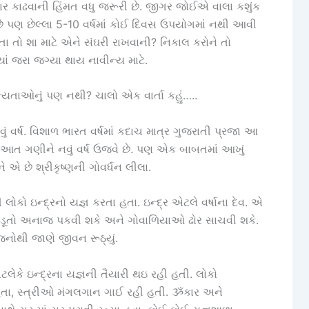
ાઢવાની હિંમત વધુ જરૂરી છે. જીગર જોઈએ વાલા કશુંક
ી છે પણ છેલ્લા 5-10 વર્ષમાં કોઈ દિવસ ઉપયોગમાં નથી આવી
 તો શા માટે એને સંઘરી રાખવાની? નિકાલ કરોને તો
ં જરા જગ્યા થાય નાવીન્ય માટે.
્યતાઓનું પણ નથી? ચાલો એક વાર્તા કહું…..
વર્ષ. વિશાળ ભારત વર્ષમાં કદાચ માત્ર ગુજરાતી પ્રજા આ
ૂઆત ગણીને નવું વર્ષ ઉજવે છે. પણ એક બાબતમાં આખું
 છે શ્રીકૃષ્ણની ગોવર્ધન લીલા.
ોકો ઇન્દ્રનો યજ્ઞ કરતા હતા. ઇન્દ્ર એટલે વર્ષાના દેવ. એ
ષે, ખેડૂતો અનાજ પકવી શકે અને ગોવાળિયાઓ ઢોર સાચવી શકે.
નોથી જાણે જીવન રૂઠ્યું.
લેકે ઇન્દ્રના યજ્ઞની તૈયારી થઇ રહી હતી. લોકો
તા, સ્ત્રીઓ મંગલગાન ગાઈ રહી હતી. ૐકાર અને