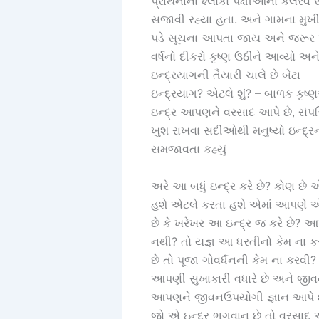
પ્રાર્થનાના શ્લોકો પક્ષીઓના કલરવ સ
સજાવી રહ્યા હતા. અને ગામના મુખી ન
પડે સૂચના આપતા જાય અને જરૂર પડ
વર્ષનો દીકરો કૃષ્ણ ઉઠીને આવ્યો અને
ઇન્દ્રયાગની તૈયારી ચાલે છે બેટા
ઇન્દ્રયાગ? એટલે શું? – બાળક કૃષ્ણએ
ઇન્દ્ર આપણને વરસાદ આપે છે, સંપત
ખુશ રાખવા સદીઓથી મનુષ્યો ઇન્દ્રન
સમજાવતા કહ્યું
અરે આ બધું ઇન્દ્ર કરે છે? કોણ 
હશે એટલે કરતા હશે એમાં આપણે એન
છે કે ખરેખર આ ઇન્દ્ર જ કરે છે
નથી? તો યજ્ઞ આ ધરતીનો કેમ ના ક
છે તો પૂજા ગોવર્ધનની કેમ ના કર
આપણી સુખાકારી વધારે છે અને જીવન
આપણને જીવનઉપયોગી જ્ઞાન આપે છે
જો એ ઇન્દ્ર ભગવાન છે તો વરસાદ