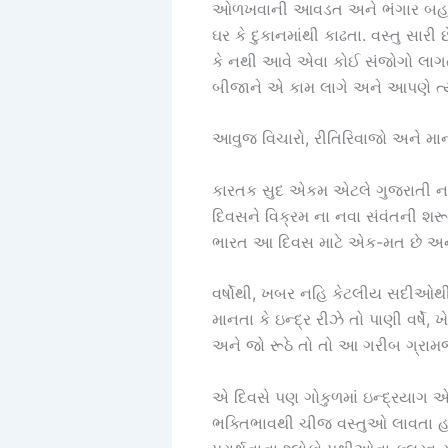
ઓળખવાની આવડત અને ભંગાર બહાર ક
ઘર કે દુકાનમાંથી કાઢતા. વસ્તુ સાર
કે નથી આવે એવા કોઈ સંજોગો લાગતા
બીજાને એ કામ લાગે અને આપણે ત્યા
આવુજ વિચારો, રીતિરિવાજો અને માન
કારતક સુદ એકમ એટલે ગુજરાતી નવું 
દિવસને વિક્રમ ના નવા સંવંતની શર
ભારત આ દિવસ માટે એક-મત છે અને એ
વર્ષોથી, ખબર નહિ કેટલીય સદીઓથી લ
માનતા કે ઇન્દ્ર રીઝે તો પાણી વર્
અને જો રૂઠે તો તો આ ગરીબ ગ્રામજ
એ દિવસે પણ ગોકુળમાં ઇન્દ્રયાગ એટ
ભક્તિભાવથી ચીજ વસ્તુઓ લાવતા હ