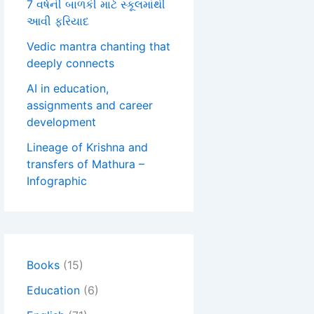
7 વર્ષની બાળકી માટે સ્કૂલમાંથી
આવી ફરિયાદ
Vedic mantra chanting that
deeply connects
AI in education,
assignments and career
development
Lineage of Krishna and
transfers of Mathura –
Infographic
Books
(15)
Education
(6)