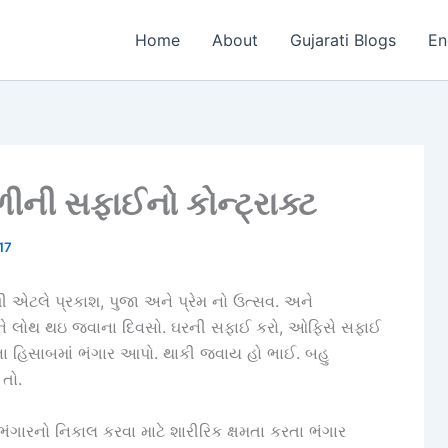
Home
About
Gujarati Blogs
En
ળીની સફાઈનો કોન્ટ્રાક્ટ
17
 એટલે પ્રકાશ, પુજા અને પ્રેમ નો ઉત્સવ. અને
ીને લોથ થઇ જવાના દિવસો. ઘરની સફાઈ કરો, ઓફિસે સફાઈ
ા હિસાબમાં ભંગાર આપો. થાકી જવાય હો ભાઈ. બહુ
તો.
ંગારનો નિકાલ કરવા માટે શારીરિક ક્ષમતા કરતા ભંગાર