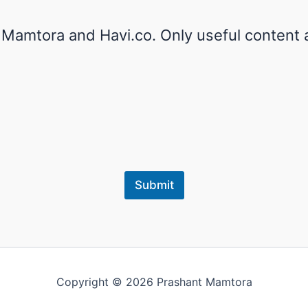
 Mamtora and Havi.co. Only useful content a
E
m
a
i
l
Submit
N
a
m
e
*
Copyright © 2026 Prashant Mamtora