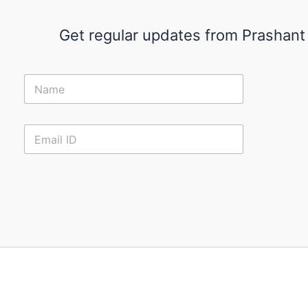
Get regular updates from Prashant
N
a
m
e
E
*
m
a
i
l
*