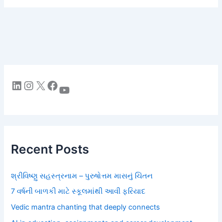
LinkedIn
Instagram
X
Facebook
YouTube
Recent Posts
શ્રીવિષ્ણુ સહસ્ત્રનામ – પુરુષોત્તમ માસનું ચિંતન
7 વર્ષની બાળકી માટે સ્કૂલમાંથી આવી ફરિયાદ
Vedic mantra chanting that deeply connects