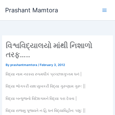
Skip
Prashant Mamtora
to
content
વિશ્વવિદ્યાલયો માંથી નિશાળો
તરફ…..
By
prashantmamtora
/
February 3, 2012
વિદ્યા નામ નરસ્ય રુપમધીકં પ્રચ્છન્નગુપ્તમ ધનં |
વિદ્યા ભોગકરી યશઃસુખકરી વિદ્યા ગુરૂણામ ગુરૂ: ||
વિદ્યા બન્ધુજનો વિદેશગમને વિદ્યા પરા દેવતા |
વિદ્યા રાજસુ પૂજયતે ન હિ ધનં વિદ્યાવિહીન: પશુ: ||