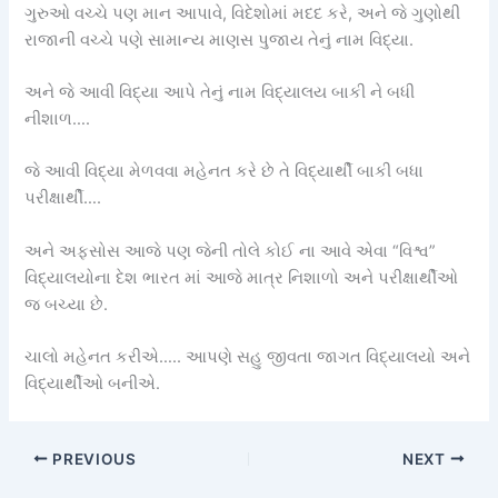
ગુરુઓ વચ્ચે પણ માન આપાવે, વિદેશોમાં મદદ કરે, અને જે ગુણોથી
રાજાની વચ્ચે પણે સામાન્ય માણસ પુજાય તેનું નામ વિદ્યા.
અને જે આવી વિદ્યા આપે તેનું નામ વિદ્યાલય બાકી ને બધી
નીશાળ….
જે આવી વિદ્યા મેળવવા મહેનત કરે છે તે વિદ્યાર્થી બાકી બધા
પરીક્ષાર્થી….
અને અફસોસ આજે પણ જેની તોલે કોઈ ના આવે એવા “વિશ્વ”
વિદ્યાલયોના દેશ ભારત માં આજે માત્ર નિશાળો અને પરીક્ષાર્થીઓ
જ બચ્યા છે.
ચાલો મહેનત કરીએ….. આપણે સહુ જીવતા જાગત વિદ્યાલયો અને
વિદ્યાર્થીઓ બનીએ.
PREVIOUS
NEXT