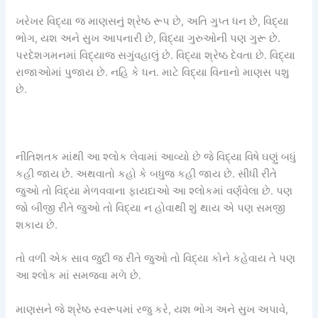
ખરેખર વિદ્યા જ માણસનું શ્રેષ્ઠ રૂપ છે, અતિ ગુપ્ત ધન છે, વિદ્યા
ભોગ, યશ અને સુખ આપનારી છે, વિદ્યા ગુરુઓની પણ ગુરૂ છે.
પરદેશગમનમાં વિદ્યાજ સગુંવહાલું છે. વિદ્યા શ્રેષ્ઠ દેવતા છે. વિદ્યા
રાજાઓમાં પુજાય છે. નહિ કે ધન. માટે વિદ્યા વિનાનો માણસ પશુ
છે.
નીતિશતક માંથી આ શ્લોક લેવામાં આવ્યો છે જે વિદ્યા વિષે ઘણું બધું
કહી જાય છે. અથવાતો કહો કે બધુજ કહી જાય છે. સીધી રીતે
જુઓ તો વિદ્યા મેળવવાના ફાયદાઓ આ શ્લોકમાં વર્ણવેલા છે. પણ
જો બીજી રીતે જુઓ તો વિદ્યા ન હોવાથી શું થાય એ પણ સમજી
શકાય છે.
તો વળી એક સાવ જુદી જ રીતે જુઓ તો વિદ્યા કોને કહેવાય તે પણ
આ શ્લોક માં સમજવા મળે છે.
માણસને જે શ્રેષ્ઠ સ્વરૂપમાં રજુ કરે, યશ ભોગ અને સુખ અપાવે,