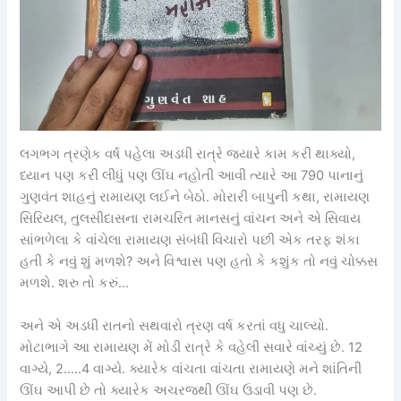
લગભગ ત્રણેક વર્ષ પહેલા અડધી રાત્રે જયારે કામ કરી થાક્યો,
ધ્યાન પણ કરી લીધું પણ ઊંઘ નહોતી આવી ત્યારે આ 790 પાનાનું
ગુણવંત શાહનું રામાયણ લઈને બેઠો. મોરારી બાપુની કથા, રામાયણ
સિરિયલ, તુલસીદાસના રામચરિત માનસનું વાંચન અને એ સિવાય
સાંભળેલા કે વાંચેલા રામાયણ સંબંધી વિચારો પછી એક તરફ શંકા
હતી કે નવું શું મળશે? અને વિશ્વાસ પણ હતો કે કશુંક તો નવું ચોક્કસ
મળશે. શરુ તો કરું…
અને એ અડધી રાતનો સથવારો ત્રણ વર્ષ કરતાં વધુ ચાલ્યો.
મોટાભાગે આ રામાયણ મેં મોડી રાત્રે કે વહેલી સવારે વાંચ્યું છે. 12
વાગ્યે, 2…..4 વાગ્યે. ક્યારેક વાંચતા વાંચતા રામાયણે મને શાંતિની
ઊંઘ આપી છે તો ક્યારેક અચરજથી ઊંઘ ઉડાવી પણ છે.