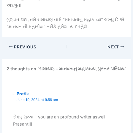
અદભુત!
ગુણવંત દાદા, તમે રામાયણ નામે “માનવતાનું મહાકાવ્ય” લખ્યું છે એ
“માનવતાની મહાસેવા” તરીકે હંમેશા યાદ રહેશે.
PREVIOUS
NEXT
2 thoughts on “રામાયણ – માનવતાનું મહાકાવ્ય, પુસ્તક પરિચય”
Pratik
June 19, 2024 at 9:58 am
રોકડુ સત્યા – you are an profound writer aswell
Prasant!!!