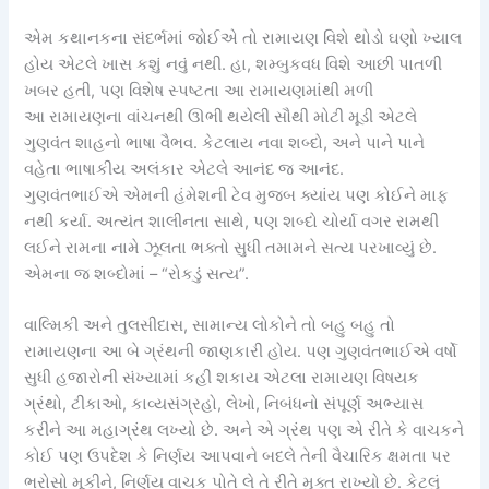
એમ કથાનકના સંદર્ભમાં જોઈએ તો રામાયણ વિશે થોડો ઘણો ખ્યાલ
હોય એટલે ખાસ કશું નવું નથી. હા, શમ્બુકવધ વિશે આછી પાતળી
ખબર હતી, પણ વિશેષ સ્પષ્ટતા આ રામાયણમાંથી મળી
આ રામાયણના વાંચનથી ઊભી થયેલી સૌથી મોટી મૂડી એટલે
ગુણવંત શાહનો ભાષા વૈભવ. કેટલાય નવા શબ્દો, અને પાને પાને
વહેતા ભાષાકીય અલંકાર એટલે આનંદ જ આનંદ.
ગુણવંતભાઈએ એમની હંમેશની ટેવ મુજબ ક્યાંય પણ કોઈને માફ
નથી કર્યા. અત્યંત શાલીનતા સાથે, પણ શબ્દો ચોર્યા વગર રામથી
લઈને રામના નામે ઝૂલતા ભક્તો સુધી તમામને સત્ય પરખાવ્યું છે.
એમના જ શબ્દોમાં – “રોકડું સત્ય”.
વાલ્મિકી અને તુલસીદાસ, સામાન્ય લોકોને તો બહુ બહુ તો
રામાયણના આ બે ગ્રંથની જાણકારી હોય. પણ ગુણવંતભાઈએ વર્ષો
સુધી હજારોની સંખ્યામાં કહી શકાય એટલા રામાયણ વિષયક
ગ્રંથો, ટીકાઓ, કાવ્યસંગ્રહો, લેખો, નિબંધનો સંપૂર્ણ અભ્યાસ
કરીને આ મહાગ્રંથ લખ્યો છે. અને એ ગ્રંથ પણ એ રીતે કે વાચકને
કોઈ પણ ઉપદેશ કે નિર્ણય આપવાને બદલે તેની વૈચારિક ક્ષમતા પર
ભરોસો મૂકીને, નિર્ણય વાચક પોતે લે તે રીતે મુક્ત રાખ્યો છે. કેટલું