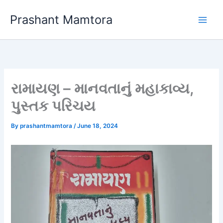
Skip
Prashant Mamtora
to
content
રામાયણ – માનવતાનું મહાકાવ્ય,
પુસ્તક પરિચય
By
prashantmamtora
/
June 18, 2024