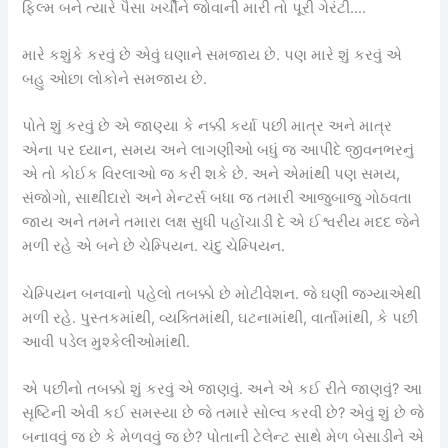
ફિલ્મ બને ત્યારે પૈસા ખર્ચીને જોવાની મારી તો પૂરી ગેરંટી….
મારે કશુંકે કરવું છે એવું ઘણાને સમજાય છે. પણ મારે શું કરવું એ
બહુ ઓછા લોકોને સમજાય છે.
પોતે શું કરવું છે એ જાણ્યા કે નક્કી કર્યા પછી માત્ર અને માત્ર
એના પર ધ્યાન, સમય અને લાગણીઓ બધું જ આપીદે જીવનભરનું
એ તો કોઈક વિરલાઓ જ કરી શકે છે. અને એમાંથી પણ સમય,
સંજોગો, સાથીદારો અને મેન્ટર્સ બધા જ તમારી આજુબાજુ ગોઠવતા
જાય અને તમને તમારા લક્ષ સુધી પહોંચાડી દે એ ઈશ્વરીય મદદ જેને
મળી રહે એ બને છે ચેમ્પિયન. ચંદુ ચેમ્પિયન.
ચેમ્પિયન બનવાનો પહેલો તબક્કો છે મોટીવેશન. જે ઘણી જગ્યાએથી
મળી રહે. પુસ્તકમાંથી, વ્યક્તિમાંથી, ઘટનામાંથી, વાર્તામાંથી, કે પછી
આવી પડેલ મુશ્કેલીઓમાંથી.
એ પછીનો તબક્કો શું કરવું એ જાણવું. અને એ કઈ રીતે જાણવું? આ
સૃષ્ટિની એવી કઈ સમસ્યા છે જે તમારે સોલ્વ કરવી છે? એવું શું છે જે
બનાવવું જ છે કે મેળવવું જ છે? પોતાની ટેલેન્ટ સાથે મેળ બેસાડીને એ