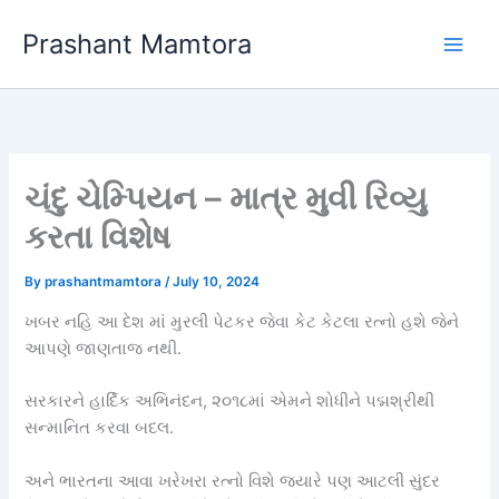
Skip
Prashant Mamtora
to
content
ચંદુ ચેમ્પિયન – માત્ર મુવી રિવ્યુ
કરતા વિશેષ
By
prashantmamtora
/
July 10, 2024
ખબર નહિ આ દેશ માં મુરલી પેટકર જેવા કેટ કેટલા રત્નો હશે જેને
આપણે જાણતાજ નથી.
સરકારને હાર્દિક અભિનંદન, ૨૦૧૮માં એમને શોધીને પદ્મશ્રીથી
સન્માનિત કરવા બદલ.
અને ભારતના આવા ખરેખરા રત્નો વિશે જ્યારે પણ આટલી સુંદર