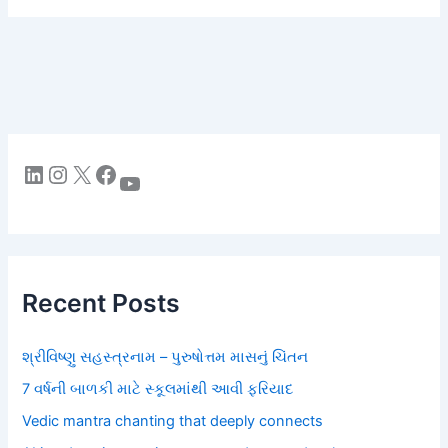
LinkedIn
Instagram
X
Facebook
YouTube
Recent Posts
શ્રીવિષ્ણુ સહસ્ત્રનામ – પુરુષોત્તમ માસનું ચિંતન
7 વર્ષની બાળકી માટે સ્કૂલમાંથી આવી ફરિયાદ
Vedic mantra chanting that deeply connects