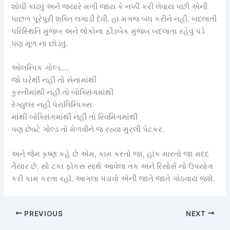
શોધી કાઢવું અને જયારે મળી જાય કે નક્કી કરી લેવાય પછી એની
પાછળ પૂરેપૂરી શક્તિ લગાડી દેવી. હા મગજ બંધ કરીને નહીં. બદલાતી
પરિસ્થિતિ મુજબ અને લોકોના ફીડબેક મુજબ બદલાતા રહેવું પડે
પણ મૂળ ના છોડવું.
ઓલમ્પિક ગોલ્ડ….
જો ઘરેથી નહીં તો સેનામાંથી
કુસ્તીમાંથી નહીં તો બોક્સિંગમાંથી
રેગ્યુલર નહીં પેરાલિમ્પિક્સ
માંથી બોક્સિંગમાંથી નહીં તો સ્વિમિંગમાંથી
પણ છેવટે ગોલ્ડ તો મેળવીને જ રહ્યા મુરલી પેટકર.
અને જેમ કૃષ્ણ કહે છે એમ, કામ કરતો જા, હાંક મારતો જા મદદ
તૈયાર છે. સો ટકા ફોકસ સાથે આવેલા તક અને રિસોર્સ નો ઉપયોગ
કરી કામ કરતા રહો. આગલા પડાવો એની જાતે જાતે ગોઠવાય જશે.
PREVIOUS
NEXT