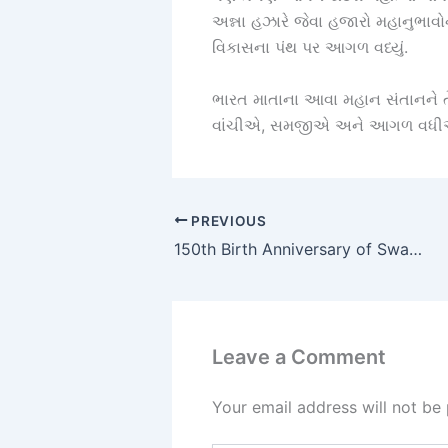
અન્ના હઝારે જેવા હજારો મહાનુભાવ
વિકાસના પંથ પર આગળ વધ્યું.
ભારત માતાના આવા મહાન સંતાનને તે
વાંચીએ, સમજીએ અને આગળ વધીએ ત
PREVIOUS
150th Birth Anniversary of Swami Vivekananda
Leave a Comment
Your email address will not be 