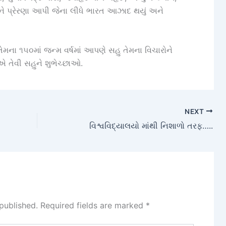
ોને પ્રેરણા આપી જેના લીધે ભારત આઝાદ થયું અને
મના ૧૫૦માં જન્મ વર્ષમાં આપણે સહુ તેમના વિચારોને
ેવી સહુને શુભેચ્છાઓ.
NEXT
વિશ્વવિદ્યાલયો માંથી નિશાળો તરફ…..
published.
Required fields are marked
*