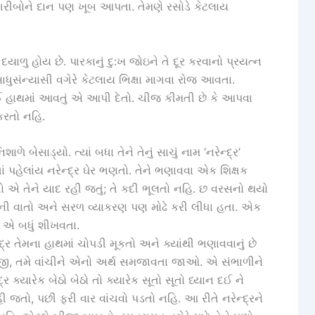
રીબોને દાન પણ ખૂબ આપતા. તેમણે રસોડે કેટલાય
ુ હોય છે. પારકાનું દુ:ખ જોઇને તે દૂર કરવાનો પ્રયત્ન
 સાધુસંન્યાસી વગેરે કેટલાય ભિક્ષા માગવા રોજ આવતા.
ંઈ હાથમાં આવતું એ આપી દેતો. ચીજ કીમતી છે કે આપવા
કરતો નહિ.
ે બેસાડ્યો. ત્યાં બધા તેને તેનું સાચું નામ ‘નરેન્દ્ર’
ં પહેલાંય નરેન્દ્ર ઘેર ભણતો. તેને ભણાવવા એક શિક્ષક
ો એ તેને યાદ રહી જતું; તે કદી ભૂલતો નહિ. છ વરસનો થયો
તની વાતો અને સરળ વ્યાકરણ પણ મોઢે કરી લીધા હતા. એક
 એ બધું શીખવતા.
્ર તેમના હાથમાં ચોપડી મૂકતો અને ક્યાંથી ભણાવવાનું છે
રુજી, તમે વાંચીને એનો અર્થ સમજાવતા જાઓ. એ સંભાળીને
ર ક્યારેક બેઠો બેઠો તો ક્યારેક સૂતો સૂતો ધ્યાન દઈ ને
 જતો, પછી ફરી વાર વાંચવો પડતો નહિ. આ રીતે નરેન્દ્રને