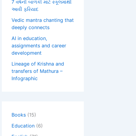
7 વર્ષની બાળકી માટે સ્કૂલમાંથી
આવી ફરિયાદ
Vedic mantra chanting that
deeply connects
AI in education,
assignments and career
development
Lineage of Krishna and
transfers of Mathura –
Infographic
Books
(15)
Education
(6)