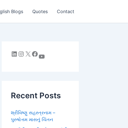
glish Blogs
Quotes
Contact
LinkedIn
Instagram
X
Facebook
YouTube
Recent Posts
શ્રીવિષ્ણુ સહસ્ત્રનામ –
પુરુષોત્તમ માસનું ચિંતન