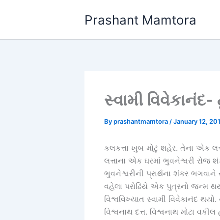
Skip
Prashant Mamtora
to
content
સ્વામી વિવેકાનંદ- ટ
By
prashantmamtora
/
January 12, 20
કલકત્તા ખુબ મોટું શહેર. તેના એક 
લત્તાના એક ઘરમાં ભુવનેશ્વરી રોજ શં
ભુવનેશ્વરીની પ્રાર્થના શંકર ભગવા
વહેલા પરોઢિયે એક પુત્રનો જન્મ થ
વિશ્વવિખ્યાત સ્વામી વિવેકાનંદ થયો. 
વિશ્વનાથ દત્ત. વિશ્વનાથ મોટા વકીલ