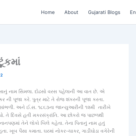
Home
About
Gujarati Blogs
En
ૂંકમાં
12
લત્તાનું નામ સિમલા. દોઢસો વરસ પહેલાની આ વાત છે. એ
કર ની પૂજા કરે. પુત્ર માટે તે રોજ શંકરની પૂજા કરતા.
ને સાંભળી. અને ઈ.સ. ૧૮૬૩ના જાન્યુઆરીની ૧૨મી તારીખે
યો. તે દિવસે હતી મકરસંક્રાંતિ. આ છોકરો જ પાછળથી
નાનપણમાં તેને લોકો બિલે કહેતા. તેના પિતાનું નામ હતું
 હતા. ખૂબ પૈસા કમાતા. ઘરમાં નોકર-ચાકર, ગાડીઘોડા વગેરેની