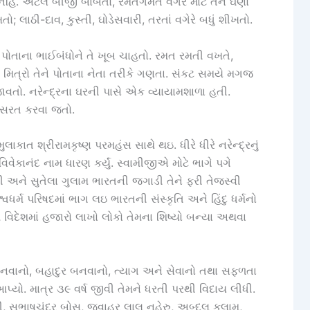
 નહિ. એટલે બીજી બાબતો, રમતગમત વગેરે માટે તેને ઘણો
; લાઠી-દાવ, કુસ્તી, ઘોડેસવારી, તરતાં વગેરે બધું શીખતો.
હિ. પોતાના ભાઈબંધોને તે ખૂબ ચાહતો. રમત રમતી વખતે,
ા મિત્રો તેને પોતાના નેતા તરીકે ગણતા. સંકટ સમયે મગજ
જાવતો. નરેન્દ્રના ઘરની પાસે એક વ્યાયામશાળા હતી.
 કસરત કરવા જતો.
ાકાત શ્રીરામકૃષ્ણ પરમહંસ સાથે થઇ. ધીરે ધીરે નરેન્દ્રનું
િવેકાનંદ નામ ધારણ કર્યું. સ્વામીજીએ મોટે ભાગે પગે
ી અને સુતેલા ગુલામ ભારતની જગાડી તેને ફરી તેજસ્વી
્વધર્મ પરિષદમાં ભાગ લઇ ભારતની સંસ્કૃતિ અને હિંદુ ધર્મનો
શ વિદેશમાં હજારો લાખો લોકો તેમના શિષ્યો બન્યા અથવા
ય બનવાનો, બહાદુર બનવાનો, ત્યાગ અને સેવાનો તથા સફળતા
્યો. માત્ર ૩૯ વર્ષ જીવી તેમને ધરતી પરથી વિદાય લીધી.
ધી, સુભાષચંદ્ર બોસ, જવાહર લાલ નહેરુ, અબ્દુલ કલામ,