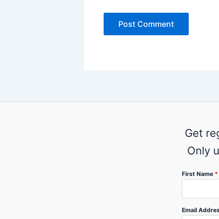
Get re
Only u
First Name
*
Email Addre