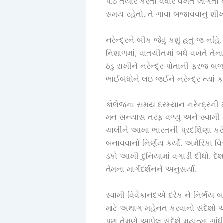
પાઠ તૈયાર કરતાં વધારે વખત લાગતો
સમય રહેતો. તે ગાવા બજાવવાનું શીખતો
નરેન્દ્રને બીક જેવું કશું હતું જ ન
નિશાળમાં, વાતચીતમાં બધે વખતે તેન
ઠંડુ રાખીને નરેન્દ્ર પોતાની ફરજ બ
ભાઈબંધોને લઇ જઈને નરેન્દ્ર ત્યાં
કોલેજના સમય દરમ્યાન નરેન્દ્રની મુલ
મન સન્યાસ તરફ વળ્યું અને સ્વામી વ
ચાલીને આખા ભારતની પ્રદક્ષિણા કર
બનાવવાનો નિર્ણય કર્યો. અમેરિકા વિશ
ડંકો આખી દુનિયામાં વગાડી દીધો. દે
તેમના માર્ગદર્શનને અનુસર્યા.
સ્વામી વિવેકાનંદએ દરેક ને નિર્ભ
માટે અથાગ મહેનત કરવાનો સંદેશો આપ
પણ તેમણે આપેલ સંદેશે મહાત્મા ગાં