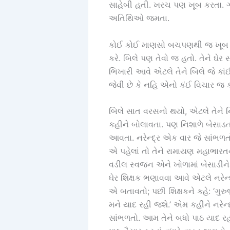
સાહેબી હતી. ખરચ પણ ખૂબ કરતા. ગ
અતિથિઓ જમતા.
કોઈ કોઈ માણસો બચપણથી જ ખૂબ દયાળ
કરે. બિલે પણ તેવો જ હતો. તેને ઘેર
ભિખારી આવે એટલે તેને બિલે જે કા
જેવી છે કે નહિ એનો કંઈ વિચાર જ 
બિલે સાત વરસનો થયો, એટલે તેને નિશાળ
કહીને બોલાવતા. પણ નિશાળે બેસાડતા
આવતા. નરેન્દ્ર એક વાર જે સાંભળત
એ પહેલાં તો તેને રામાયણ મહાભાર
વડીલ સ્વજન એને ખોળામાં બેસાડીને
ઘેર શિક્ષક ભણાવવા આવે એટલે નરેન્દ
એ બતાવતો; પછી શિક્ષકને કહે: ‘ગુ
મને યાદ રહી જશે.’ એમ કહીને નરેન્દ્
સાંભળતો. આમ તેને બધો પાઠ યાદ રહી