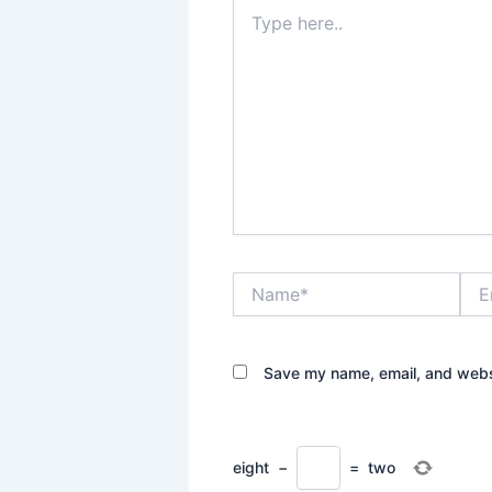
Type
here..
Name*
Emai
Save my name, email, and websi
eight
−
=
two