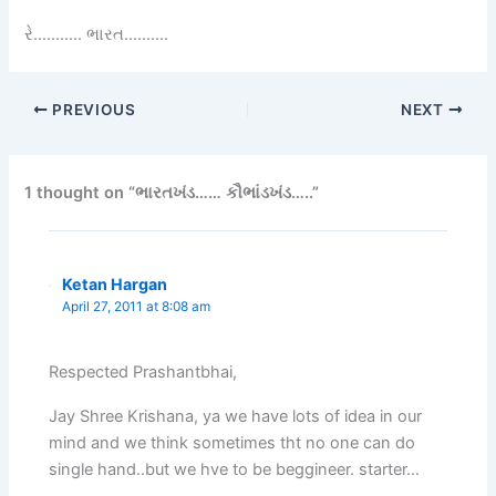
રે……….. ભારત……….
PREVIOUS
NEXT
1 thought on “ભારતખંડ…… કૌભાંડખંડ…..”
Ketan Hargan
April 27, 2011 at 8:08 am
Respected Prashantbhai,
Jay Shree Krishana, ya we have lots of idea in our
mind and we think sometimes tht no one can do
single hand..but we hve to be beggineer. starter…