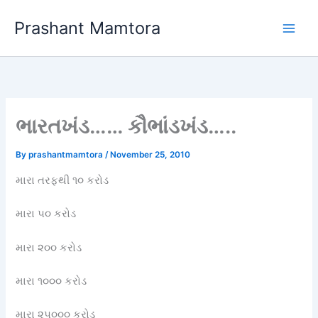
Skip
Prashant Mamtora
to
content
ભારતખંડ…… કૌભાંડખંડ…..
By
prashantmamtora
/
November 25, 2010
મારા તરફથી ૧૦ કરોડ
મારા ૫૦ કરોડ
મારા ૨૦૦ કરોડ
મારા ૧૦૦૦ કરોડ
મારા ૨૫૦૦૦ કરોડ