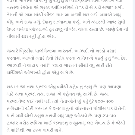
પડે તો બાકીના લોકો નું શું થતું હશે? વડાપ્રધાન માથે પસ્તાળ પડી.
તરતજ રેલ્વેના એ ભ્રષ્ટ અધિકારીઓ ને “કડી સે કડી સજા” મળી.
તેમની એ ગામ માંથી બીજા ગામ માં બદલી થઇ ગઈ. બધાએ ખાધું
પીધું અને રાજ કર્યું. દેશનું સત્યાનાશ કર્યું. અને ત્યારથી આજ સુધી
ઉપર લખેલા આંકડાઓ હરરાજીની જેમ વધતા રહ્યા છે. જાણે દેશ ની
નીલામી થઇ રહી હોય એમ.
જયારે બ્રિટીશ પાર્લામેન્ટમાં ભારતની આઝાદી નો ખરડો પસાર
કરવામાં આવ્યો ત્યારે તેનો વિરોધ કરતા ચર્ચિલએ કહ્યું હતું “આ દેશ
આઝાદી ને લાયક નથી”. કદાચ ભારતને સૌથી વધુ સારી રીતે
ચર્ચિલએ ઓળખ્યો હોય એવું લાગે છે.
યથા રાજા તથા પ્રજા એવું વર્ષોથી કહેવાતું રહ્યું છે. પણ આપણા
માટે યથા પ્રજા તથા રાજા એ કહેવત વધુ સાચી છે. જ્યાં
પ્રજાનેજ કઈ નથી પડી ત્યાં નેતાઓને શું કહેવું? ૨૦૦-૫૦૦
રૂપિયાની ચોરી કરનાર કે ૨-૪ વાહનો ચોરનારને પોલીસ પકડી તેની
પાસે બધી ચોરી કબુલ કરાવી બધું પાછું ઓકાવે છે. પણ ૨૫-૫૦
હજાર કરોડ રૂપિયા ખાઈ જનારનું રાજીનામું લઇ લેવાય છે કે જેથી
તે શાંતિથી આ રકમ વાપરી શકે.