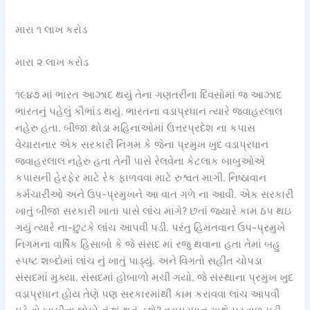
મારા ૧ લાખ કરોડ
મારા ૨ લાખ કરોડ
૧૯૪૭ માં ભારત આઝાદ થયું તેના ગણતરીના દિવસોમાં જ આઝાદ
ભારતનું પહેલું કૌભાંડ થયું. ભારતના વડાપ્રધાન ત્યારે જવાહરલાલ
નહેરુ હતા. બીજા થોડા મહિનાઓમાં ઉત્તરપ્રદેશ ના કપાસ
વેચારાનાર એક સરકારી નિગમ કે જેના પ્રમુખ ખુદ વડાપ્રધાન
જવાહરલાલ નહેરુ હતા તેની પાસે રેલવેના કેટલાક બાબુઓએ
કપાસની હેરફેર માટે રેક ફાળવવા માટે રુશ્વત માગી. નિષ્ઠાવાન
કર્મચારીઓ અને ઉપ-પ્રમુખને આ વાત ગળે ના આવી. એક સરકારી
ખાતું બીજા સરકારી ખાતા પાસે લાંચ માગે? છતાં જયારે કામ ઠપ થઇ
ગયું ત્યારે ના-છુટકે લાંચ આપવી પડી. પરંતુ હિમતવાન ઉપ-પ્રમુખે
નિગમના વાર્ષિક હિસાબો કે જે સંસદ માં રજુ થવાના હતા તેમાં બહુ
સ્પષ્ટ શબ્દોમાં લાંચ નું ખાતું પાડ્યું. અને વિગતો સહીત ચોપડા
સંસદમાં મુક્યા. સંસદમાં હોબાળો મચી ગયો. જે સંસ્થાના પ્રમુખ ખુદ
વડાપ્રધાન હોય તેણે પણ સરકારમાંથી કામ કરાવવા લાંચ આપવી